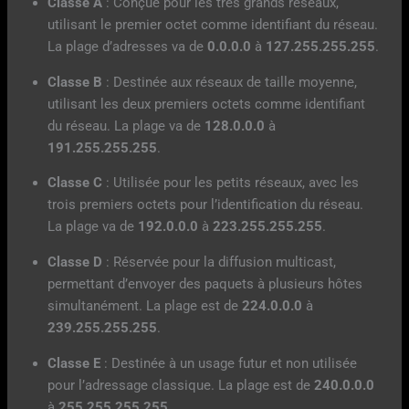
Classe A
: Conçue pour les très grands réseaux,
utilisant le premier octet comme identifiant du réseau.
La plage d’adresses va de
0.0.0.0
à
127.255.255.255
.
Classe B
: Destinée aux réseaux de taille moyenne,
utilisant les deux premiers octets comme identifiant
du réseau. La plage va de
128.0.0.0
à
191.255.255.255
.
Classe C
: Utilisée pour les petits réseaux, avec les
trois premiers octets pour l’identification du réseau.
La plage va de
192.0.0.0
à
223.255.255.255
.
Classe D
: Réservée pour la diffusion multicast,
permettant d’envoyer des paquets à plusieurs hôtes
simultanément. La plage est de
224.0.0.0
à
239.255.255.255
.
Classe E
: Destinée à un usage futur et non utilisée
pour l’adressage classique. La plage est de
240.0.0.0
à
255.255.255.255
.